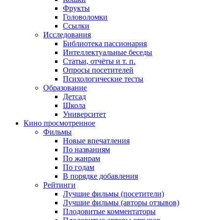
Фрукты
Головоломки
Ссылки
Исследования
Библиотека пассионария
Интеллектуальные беседы
Статьи, отчёты и т. п.
Опросы посетителей
Психологические тесты
Образование
Детсад
Школа
Университет
Кино
просмотренное
Фильмы
Новые впечатления
По названиям
По жанрам
По годам
В порядке добавления
Рейтинги
Лучшие фильмы (посетители)
Лучшие фильмы (авторы отзывов)
Плодовитые комментаторы