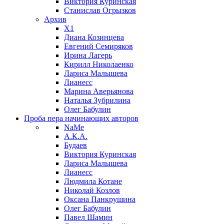
Виктория Куринская
Станислав Огрызков
Архив
X1
Диана Козинцева
Евгений Семиряков
Ирина Лагерь
Кирилл Николаенко
Лариса Малышева
Лианесс
Марина Аверьянова
Наталья Зубрилина
Олег Бабулин
Проба пера
начинающих авторов
NaMe
А.К.А.
Будаев
Виктория Куринская
Лариса Малышева
Лианесс
Людмила Котане
Николай Козлов
Оксана Панкрушина
Олег Бабулин
Павел Шамин