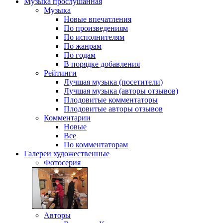
Музыка
прослушанная
Музыка
Новые впечатления
По произведениям
По исполнителям
По жанрам
По годам
В порядке добавления
Рейтинги
Лучшая музыка (посетители)
Лучшая музыка (авторы отзывов)
Плодовитые комментаторы
Плодовитые авторы отзывов
Комментарии
Новые
Все
По комментаторам
Галереи
художественные
Фотосерия
Авторы