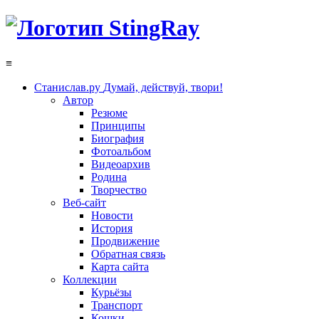
≡
Станислав.ру
Думай, действуй, твори!
Автор
Резюме
Принципы
Биография
Фотоальбом
Видеоархив
Родина
Творчество
Веб-сайт
Новости
История
Продвижение
Обратная связь
Карта сайта
Коллекции
Курьёзы
Транспорт
Кошки